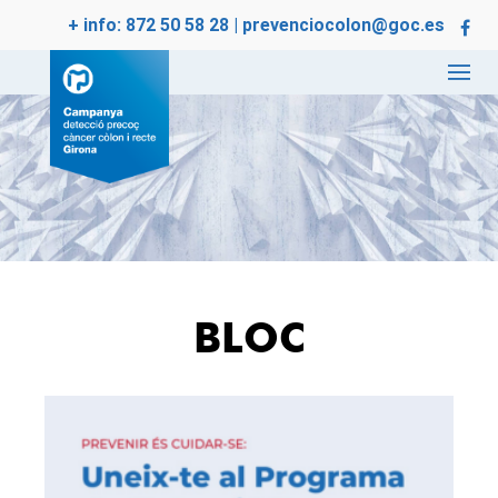
+ info:
872 50 58 28
|
prevenciocolon@goc.es
BLOC