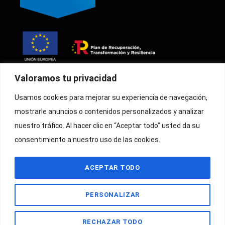
Valoramos tu privacidad
Oficina Técnica de Cribaje Región
Usamos cookies para mejorar su experiencia de navegación,
Sanitaria de Girona
Inicio
mostrarle anuncios o contenidos personalizados y analizar
Mail:
prevenciocolon@goc.es
Faqs
nuestro tráfico. Al hacer clic en “Aceptar todo” usted da su
Blog
Teléfono:
872 50 58 28
consentimiento a nuestro uso de las cookies.
Política de
Atención telefónica: de lunes a
privacidad
jueves de 9h a 18h, y viernes de
ACEPTAR TODO
9h a 15h
Aviso legal
Política de
PERSONALIZAR
cookies
RECHAZAR TODO