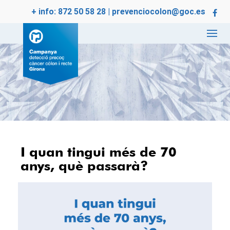
+ info:
872 50 58 28
|
prevenciocolon@goc.es
I quan tingui més de 70
anys, què passarà?