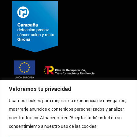
Valoramos tu privacidad
Oficina Técnica de Cribaje Región
Usamos cookies para mejorar su experiencia de navegación,
Sanitaria de Girona
Inicio
mostrarle anuncios o contenidos personalizados y analizar
Mail:
prevenciocolon@goc.es
Faqs
nuestro tráfico. Al hacer clic en “Aceptar todo” usted da su
Blog
Teléfono:
872 50 58 28
consentimiento a nuestro uso de las cookies.
Política de
Atención telefónica: de lunes a